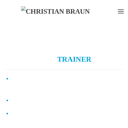
Zum
Hauptinhalt
springen
DEIN
TRAINER
1993
geboren in Delmenhorst
(Niedersachsen)
2000
Beginn meiner Tenniskarriere
Training in den Tennisakademien von Niki
Pilic (Oberschleißheim) und Robert Orlik