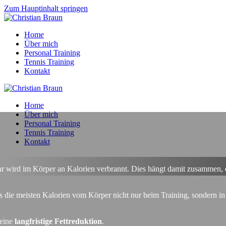
Zum Hauptinhalt springen
Home
Über mich
Personal Training
Tennis Training
Kontakt
Home
Über mich
Personal Training
Tennis Training
Kontakt
r wird im Körper an Kalorien verbrannt. Dies hängt damit zusammen, d
ss die meisten Kalorien vom Körper nicht nur beim Training, sondern i
 eine
langfristige Fettreduktion
.