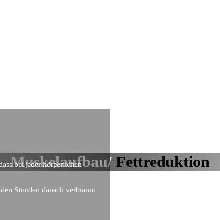
Muskelaufbau/
Fettreduktion
ass bei jeder körperlichen
n den Stunden danach verbrannt